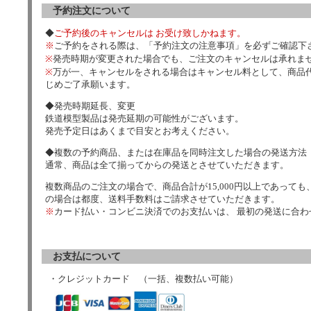
予約注文について
◆
ご予約後のキャンセルは お受け致しかねます。
※
ご予約をされる際は、「予約注文の注意事項」を必ずご確認下
※
発売時期が変更された場合でも、ご注文のキャンセルは承れま
※
万が一、キャンセルをされる場合はキャンセル料として、商品代
じめご了承願います。
◆発売時期延長、変更
鉄道模型製品は発売延期の可能性がございます。
発売予定日はあくまで目安とお考えください。
◆複数の予約商品、または在庫品を同時注文した場合の発送方法
通常、商品は全て揃ってからの発送とさせていただきます。
複数商品のご注文の場合で、商品合計が15,000円以上であっても、
の場合は都度、送料手数料はご請求させていただきます。
※
カード払い・コンビニ決済でのお支払いは、 最初の発送に合
お支払について
・クレジットカード （一括、複数払い可能）