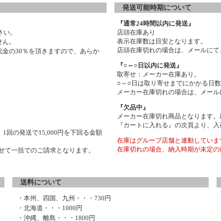
発送可能時期について
『通常24時間以内に発送』
さい。
店頭在庫あり
表示在庫数は目安となります。
せん。
店頭在庫切れの場合は、メールにて
金の30％を頂きますので、あらか
『○～○日以内に発送』
取寄せ：メーカー在庫あり。
○～○日は取り寄せまでにかかる日
メーカー在庫切れの場合は、メール
『欠品中』
メーカー在庫切れ商品となります。
『カートに入れる』の次頁より、入
1回の発送で15,000円を下回る金額
在庫はグループ店舗と連動していま
在庫切れの場合、納入時期が未定の
わせて一括でのご請求となります。
送料について
・本州、四国、九州・・・730円
・北海道・・・1000円
・沖縄、離島・・・1800円