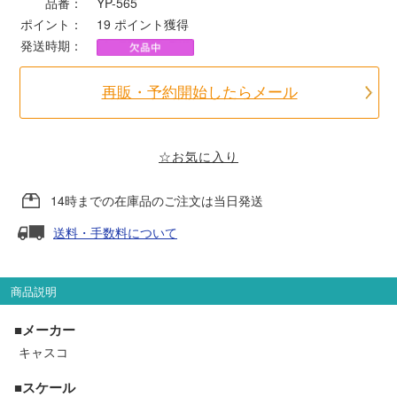
品番：
YP-565
ポイント：
19
ポイント獲得
ポポンデッタ
発送時期：
MODEMO(モデモ)
再販・予約開始したらメール
さんけい
☆お気に入り
トラムウェイ
14時までの在庫品のご注文は当日発送
送料・手数料について
天賞堂
TTC
商品説明
■メーカー
キャスコ
セール品・キャンペーン
■スケール