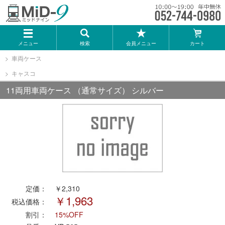
メーカー一覧
メニュー
検索
会員メニュー
カート
TOMIX
車両ケース
キャスコ
KATO
11両用車両ケース （通常サイズ） シルバー
GREENMAX
トミーテック
マイクロエース
定価：
￥2,310
Bトレインショーティー
￥1,963
税込価格：
割引：
15%OFF
タカラトミー（プラレール）