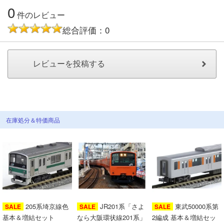
メルマガ登録
LINEお友達登録
0
件のレビュー
総合評価：0
Infomation
ご注文方法
ヘルプページ
在庫処分＆特価商品
お問い合せ
ログイン/マイページ
お気に入りリスト
205系埼京線色
JR201系「さよ
東武50000系第
新規会員登録
SALE
SALE
SALE
基本＆増結セット
なら大阪環状線201系」
2編成 基本＆増結セッ