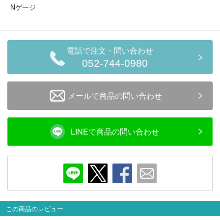
セール商品
Nゲージ
電話で注文・問い合わせ
走行エリア別 鉄道模型車両リスト
052-744-0980
北海道・東北
関東
メールで商品の問い合わせ
中部
関西
LINEで商品の問い合わせ
中国・四国
九州・沖縄
お役立ち情報
鉄道模型の情報
商品レビュー
この商品のレビュー