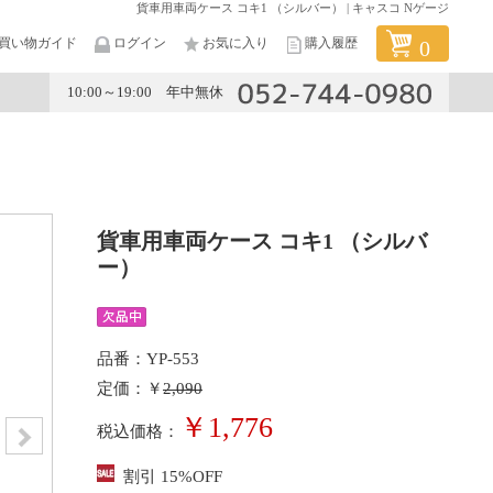
貨車用車両ケース コキ1 （シルバー） | キャスコ Nゲージ
買い物ガイド
ログイン
お気に入り
購入履歴
0
10:00～19:00 年中無休
メーカー
貨車用車両ケース コキ1 （シルバ
ー）
品番：YP-553
定価：￥
2,090
￥1,776
税込価格：
割引 15%OFF