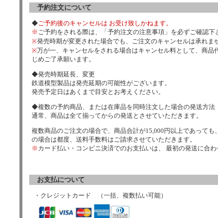
予約注文について
◆
ご予約後のキャンセルは お受け致しかねます。
※
ご予約をされる際は、「予約注文の注意事項」を必ずご確認下
※
発売時期が変更された場合でも、ご注文のキャンセルは承れま
※
万が一、キャンセルをされる場合はキャンセル料として、商品代
じめご了承願います。
◆発売時期延長、変更
鉄道模型製品は発売延期の可能性がございます。
発売予定日はあくまで目安とお考えください。
◆複数の予約商品、または在庫品を同時注文した場合の発送方法
通常、商品は全て揃ってからの発送とさせていただきます。
複数商品のご注文の場合で、商品合計が15,000円以上であっても、
の場合は都度、送料手数料はご請求させていただきます。
※
カード払い・コンビニ決済でのお支払いは、 最初の発送に合
お支払について
・クレジットカード （一括、複数払い可能）