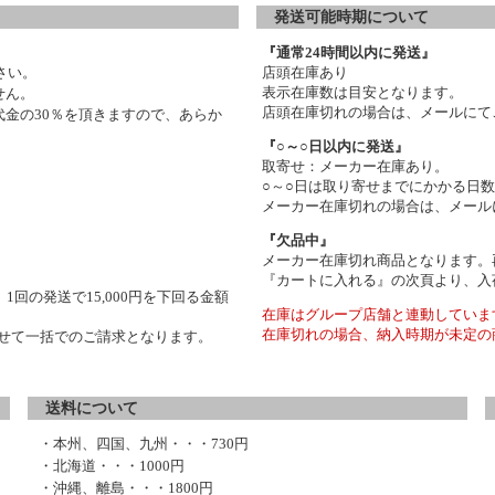
発送可能時期について
『通常24時間以内に発送』
さい。
店頭在庫あり
表示在庫数は目安となります。
せん。
店頭在庫切れの場合は、メールにて
金の30％を頂きますので、あらか
『○～○日以内に発送』
取寄せ：メーカー在庫あり。
○～○日は取り寄せまでにかかる日
メーカー在庫切れの場合は、メール
『欠品中』
メーカー在庫切れ商品となります。
『カートに入れる』の次頁より、入
1回の発送で15,000円を下回る金額
在庫はグループ店舗と連動していま
在庫切れの場合、納入時期が未定の
わせて一括でのご請求となります。
送料について
・本州、四国、九州・・・730円
・北海道・・・1000円
・沖縄、離島・・・1800円