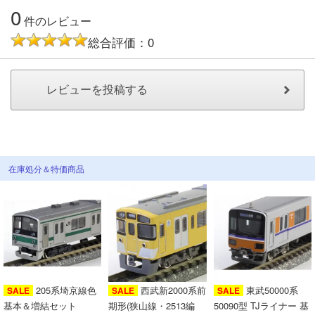
メルマガ登録
LINEお友達登録
0
件のレビュー
総合評価：0
Infomation
ご注文方法
ヘルプページ
在庫処分＆特価商品
お問い合せ
ログイン/マイページ
お気に入りリスト
205系埼京線色
西武新2000系前
東武50000系
新規会員登録
SALE
SALE
SALE
基本＆増結セット
期形(狭山線・2513編
50090型 TJライナー 基