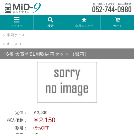
メーカー一覧
メニュー
検索
会員メニュー
カート
TOMIX
車両ケース
キャスコ
KATO
16番 天賞堂SL用収納箱セット （銀箱）
GREENMAX
トミーテック
マイクロエース
定価：
￥2,530
Bトレインショーティー
￥2,150
税込価格：
割引：
15%OFF
タカラトミー（プラレール）