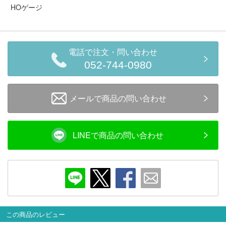
セール商品
HOゲージ
電話で注文・問い合わせ
走行エリア別 鉄道模型車両リスト
052-744-0980
北海道・東北
関東
メールで商品の問い合わせ
中部
関西
LINEで商品の問い合わせ
中国・四国
九州・沖縄
お役立ち情報
鉄道模型の情報
商品レビュー
この商品のレビュー