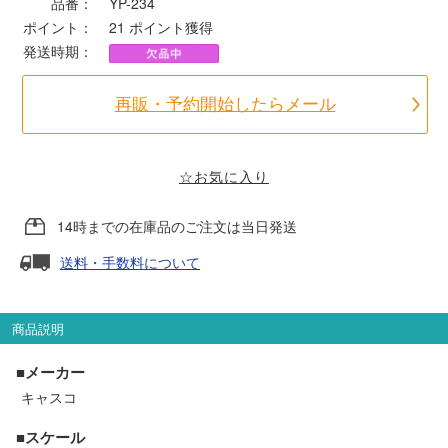
品番：
YP-234
ポイント：
21
ポイント獲得
ポポンデッタ
発送時期：
MODEMO(モデモ)
再販・予約開始したらメール
さんけい
☆お気に入り
トラムウェイ
14時までの在庫品のご注文は当日発送
送料・手数料について
天賞堂
TTC
商品説明
■メーカー
キャスコ
セール品・キャンペーン
■スケール