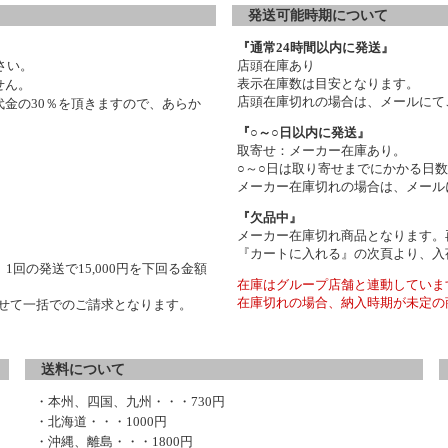
発送可能時期について
『通常24時間以内に発送』
さい。
店頭在庫あり
表示在庫数は目安となります。
せん。
店頭在庫切れの場合は、メールにて
金の30％を頂きますので、あらか
『○～○日以内に発送』
取寄せ：メーカー在庫あり。
○～○日は取り寄せまでにかかる日
メーカー在庫切れの場合は、メール
『欠品中』
メーカー在庫切れ商品となります。
『カートに入れる』の次頁より、入
1回の発送で15,000円を下回る金額
在庫はグループ店舗と連動していま
在庫切れの場合、納入時期が未定の
わせて一括でのご請求となります。
送料について
・本州、四国、九州・・・730円
・北海道・・・1000円
・沖縄、離島・・・1800円