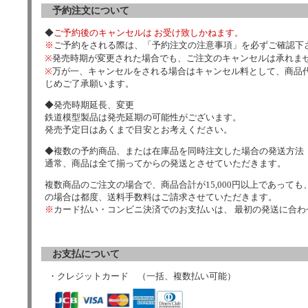
予約注文について
◆
ご予約後のキャンセルは お受け致しかねます。
※
ご予約をされる際は、「予約注文の注意事項」を必ずご確認下
※
発売時期が変更された場合でも、ご注文のキャンセルは承れま
※
万が一、キャンセルをされる場合はキャンセル料として、商品代
じめご了承願います。
◆発売時期延長、変更
鉄道模型製品は発売延期の可能性がございます。
発売予定日はあくまで目安とお考えください。
◆複数の予約商品、または在庫品を同時注文した場合の発送方法
通常、商品は全て揃ってからの発送とさせていただきます。
複数商品のご注文の場合で、商品合計が15,000円以上であっても、
の場合は都度、送料手数料はご請求させていただきます。
※
カード払い・コンビニ決済でのお支払いは、 最初の発送に合
お支払について
・クレジットカード （一括、複数払い可能）