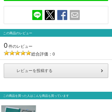
メルマガ登録
LINEお友達登録
Infomation
この商品のレビュー
ご注文方法
0
件のレビュー
ヘルプページ
総合評価：0
お問い合せ
ログイン/マイページ
お気に入りリスト
この商品を買った人はこんな商品も買っています
新規会員登録