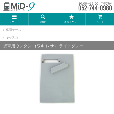
メーカー一覧
メニュー
検索
会員メニュー
カート
TOMIX
車両ケース
キャスコ
KATO
貨車用ウレタン （ワキ レサ） ライトグレー
GREENMAX
トミーテック
マイクロエース
Bトレインショーティー
タカラトミー（プラレール）