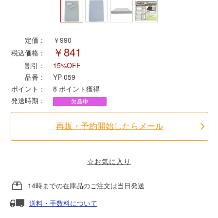
ポポンデッタ
定価：
￥990
￥841
MODEMO(モデモ)
税込価格：
割引：
15%OFF
さんけい
品番：
YP-059
ポイント：
8
ポイント獲得
発送時期：
トラムウェイ
再販・予約開始したらメール
天賞堂
TTC
☆お気に入り
14時までの在庫品のご注文は当日発送
セール品・キャンペーン
送料・手数料について