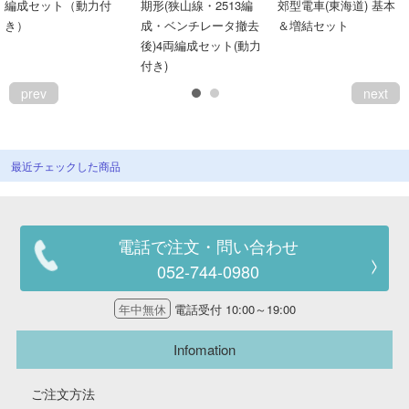
編成セット（動力付
期形(狭山線・2513編
郊型電車(東海道) 基本
会員ランクについて
き）
成・ベンチレータ撤去
＆増結セット
後)4両編成セット(動力
付き)
会社概要
prev
next
レビューについて
© 2026 Mid Japan, Inc.
最近チェックした商品
電話で注文・問い合わせ
052-744-0980
年中無休
電話受付 10:00～19:00
Infomation
ご注文方法