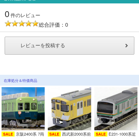
メルマガ登録
LINEお友達登録
0
件のレビュー
総合評価：0
Infomation
ご注文方法
ヘルプページ
お問い合せ
在庫処分＆特価商品
ログイン/マイページ
お気に入りリスト
新規会員登録
京阪2400系 7両
西武新2000系前
E231-1000系近
SALE
SALE
SALE