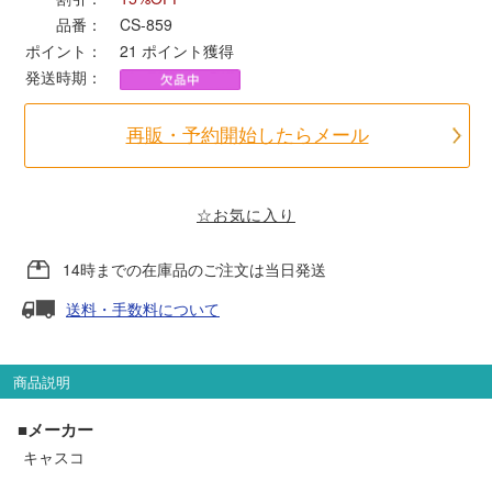
品番：
CS-859
ポイント：
21
ポイント獲得
ポポンデッタ
発送時期：
MODEMO(モデモ)
再販・予約開始したらメール
さんけい
☆お気に入り
トラムウェイ
14時までの在庫品のご注文は当日発送
天賞堂
送料・手数料について
TTC
商品説明
■メーカー
セール品・キャンペーン
キャスコ