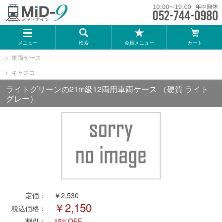
メーカー一覧
メニュー
検索
会員メニュー
カート
TOMIX
車両ケース
キャスコ
KATO
ライトグリーンの21m級12両用車両ケース （硬質 ライト
グレー）
GREENMAX
トミーテック
マイクロエース
Bトレインショーティー
定価：
￥2,530
￥2,150
税込価格：
タカラトミー（プラレール）
割引：
15%OFF