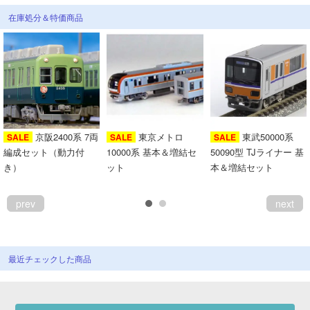
会員ランクについて
在庫処分＆特価商品
会社概要
レビューについて
© 2026 Mid Japan, Inc.
京阪2400系 7両
東京メトロ
東武50000系
SALE
SALE
SALE
編成セット（動力付
10000系 基本＆増結セ
50090型 TJライナー 基
き）
ット
本＆増結セット
prev
next
最近チェックした商品