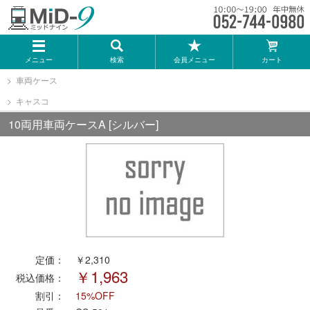
メーカー一覧
メニュー
検索
会員メニュー
カート
TOMIX
車両ケース
キャスコ
KATO
10両用車両ケースA [シルバー]
GREENMAX
トミーテック
マイクロエース
定価：
￥2,310
Bトレインショーティー
￥1,963
税込価格：
割引：
15%OFF
タカラトミー（プラレール）