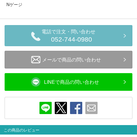
セール商品
Nゲージ
電話で注文・問い合わせ
走行エリア別 鉄道模型車両リスト
052-744-0980
北海道・東北
関東
メールで商品の問い合わせ
中部
関西
LINEで商品の問い合わせ
中国・四国
九州・沖縄
お役立ち情報
鉄道模型の情報
商品レビュー
この商品のレビュー