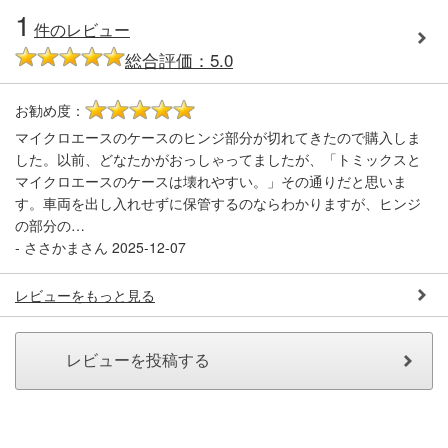
メルマガ登録
LINEお友達登録
1
件のレビュー
総合評価：5.0
Infomation
お勧め度：
5
マイクロエースのケースのヒンジ部分が切れてきたので購入しま
ご注文方法
した。以前、どなたかがおっしゃってましたが、「トミックスと
マイクロエースのケースは壊れやすい。」その通りだと思いま
ヘルプページ
す。車両を出し入れせずに保管するのならわかりますが、ヒンジ
の部分の…
-
ささかまさん
2025-12-07
お問い合せ
レビューをもっと見る
ログイン/マイページ
お気に入りリスト
新規会員登録