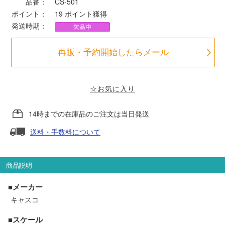
品番：
CS-501
ポイント：
19
ポイント獲得
ポポンデッタ
発送時期：
MODEMO(モデモ)
再販・予約開始したらメール
さんけい
☆お気に入り
トラムウェイ
14時までの在庫品のご注文は当日発送
送料・手数料について
天賞堂
TTC
商品説明
■メーカー
キャスコ
セール品・キャンペーン
■スケール