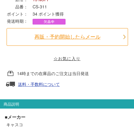
品番：
CS-311
ポイント：
34
ポイント獲得
ポポンデッタ
発送時期：
MODEMO(モデモ)
再販・予約開始したらメール
さんけい
☆お気に入り
トラムウェイ
14時までの在庫品のご注文は当日発送
天賞堂
送料・手数料について
TTC
商品説明
■メーカー
セール品・キャンペーン
キャスコ