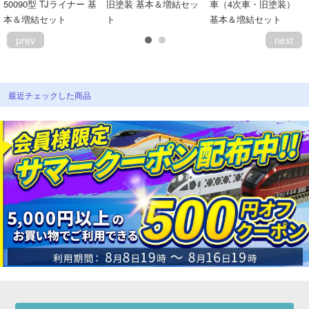
50090型 TJライナー 基
旧塗装 基本＆増結セッ
車（4次車・旧塗装）
会員ランクについて
本＆増結セット
ト
基本＆増結セット
prev
next
会社概要
レビューについて
最近チェックした商品
© 2026 Mid Japan, Inc.