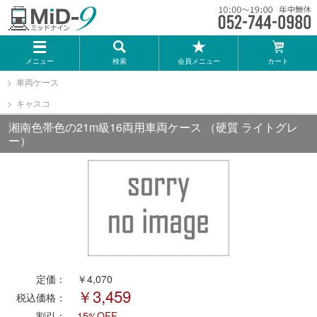
メーカー一覧
メニュー
検索
会員メニュー
カート
TOMIX
車両ケース
キャスコ
KATO
湘南色帯色の21m級16両用車両ケース （硬質 ライトグレ
ー）
GREENMAX
トミーテック
マイクロエース
Bトレインショーティー
定価：
￥4,070
￥3,459
税込価格：
タカラトミー（プラレール）
割引：
15%OFF