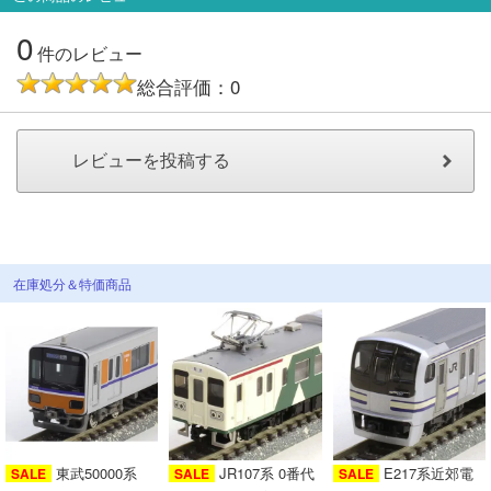
メルマガ登録
LINEお友達登録
0
件のレビュー
総合評価：0
Infomation
ご注文方法
ヘルプページ
お問い合せ
在庫処分＆特価商品
ログイン/マイページ
お気に入りリスト
新規会員登録
東武50000系
JR107系 0番代
E217系近郊電
SALE
SALE
SALE