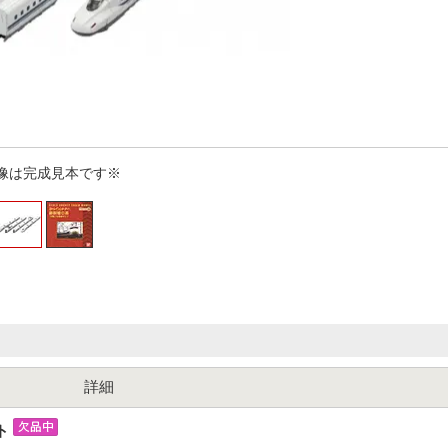
像は完成見本です※
詳細
ット