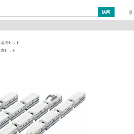
ン
レイアウト・ジオラマ類
工具・塗料・その他
ル編成セット
編成セット