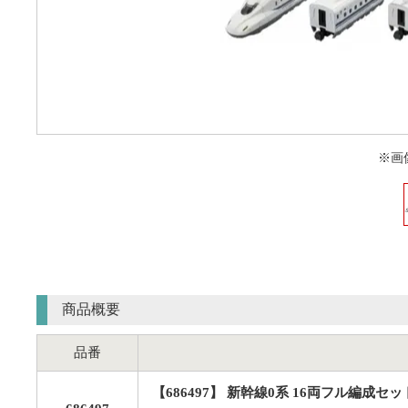
※画
商品概要
品番
【686497】 新幹線0系 16両フル編成セ