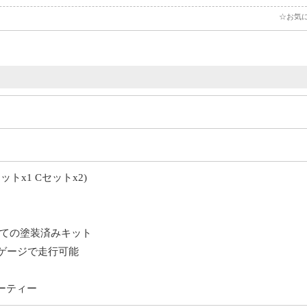
☆お気
ットx1 Cセットx2)
ての塗装済みキット
ゲージで走行可能
ーティー