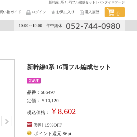
新幹線0系 16両フル編成セット | バンダイ Nゲージ
買い物ガイド
ログイン
お気に入り
購入履歴
0
10:00～19:00 年中無休
メーカー
新幹線0系 16両フル編成セット
品番：686497
定価：￥
10,120
￥8,602
税込価格：
割引 15%OFF
ポイント還元 86pt