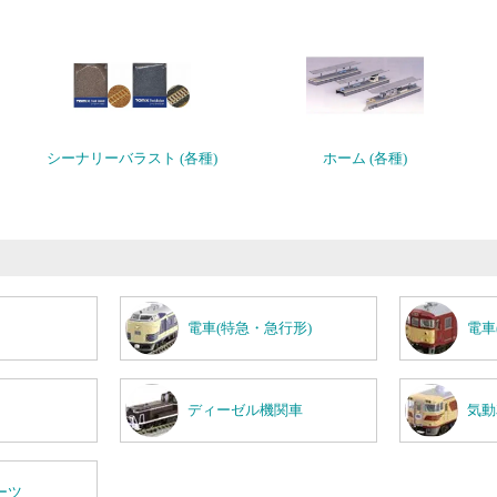
シーナリーバラスト (各種)
ホーム (各種)
電車(特急・急行形)
電車
ディーゼル機関車
気動
ーツ