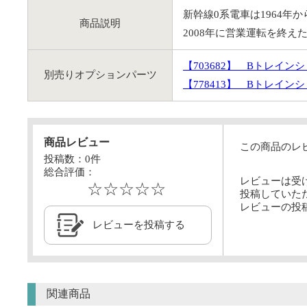
新幹線0系電車は1964年か
商品説明
2008年に営業運転を終
【703682】 Bトレイ
別売りオプションパーツ
【778413】 Bトレイン
商品レビュー
この商品のレ
投稿数：
0
件
総合評価：
レビューは受
☆☆☆☆☆
投稿していた
レビューの投
レビューを投稿する
関連商品