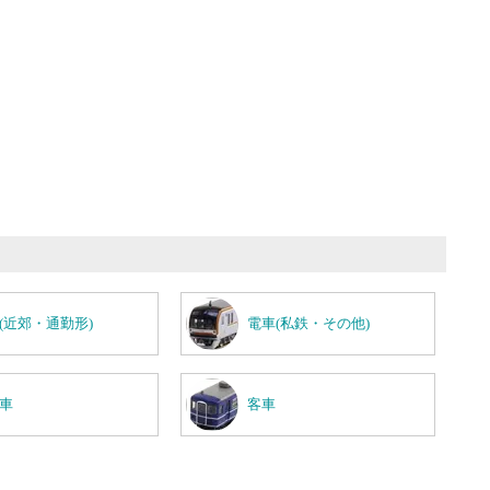
(近郊・通勤形)
電車(私鉄・その他)
車
客車