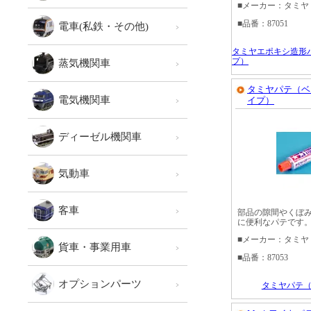
■メーカー：タミヤ
■品番：87051
電車(私鉄・その他)
タミヤエポキシ造形
プ）
蒸気機関車
タミヤパテ（ベ
電気機関車
イプ）
ディーゼル機関車
気動車
客車
部品の隙間やくぼ
に便利なパテです
■メーカー：タミヤ
貨車・事業用車
■品番：87053
オプションパーツ
タミヤパテ