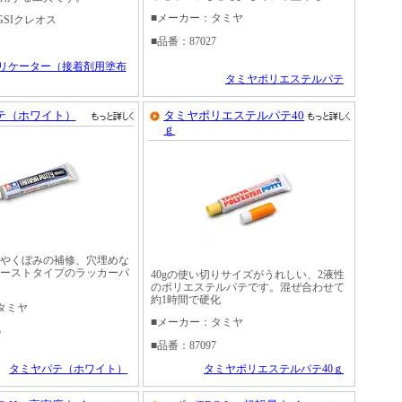
■メーカー：タミヤ
GSIクレオス
■品番：87027
プリケーター（接着剤用塗布
タミヤポリエステルパテ
テ（ホワイト）
タミヤポリエステルパテ40
ｇ
やくぼみの補修、穴埋めな
ーストタイプのラッカーパ
40gの使い切りサイズがうれしい、2液性
のポリエステルパテです。混ぜ合わせて
約1時間で硬化
タミヤ
■メーカー：タミヤ
5
■品番：87097
タミヤパテ（ホワイト）
タミヤポリエステルパテ40ｇ