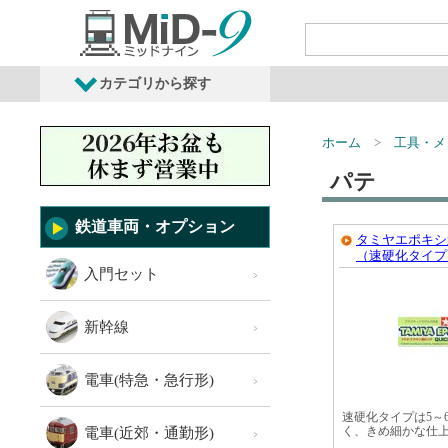
カテゴリから探す
発売予定商品
鉄道車両・オプショ
ホーム
工具・メ
パテ
鉄道車両・オプション
タミヤエポキシ
（速硬化タイプ
入門セット
新幹線
電車(特急・急行形)
速硬化タイプは5～
電車(近郊・通勤形)
く、きめ細かな仕