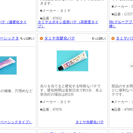
きます。
■メーカー：
■メーカー：タミヤ
■品番：GT57
■品番：87052
パテ（速硬化タイ
タミヤエポキシ造形パテ（高密度タイ
Mr.グルーア
プ）
棒）
ーシックタ
タミヤ光硬化パテ
タミヤパ
光りを当てると硬化する特殊なパテで
部品のすき間
す。硬化時間は直射日光で約1分、卓上
どに便利なペ
みの補修、穴埋めなど
蛍光灯の場合は約2分
テです。
。
■メーカー：タミヤ
■メーカー：
■品番：87076
■品番：8709
（ベーシックタイプ）
タミヤ光硬化パテ