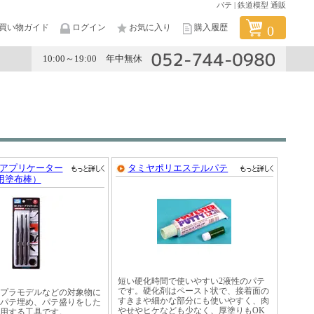
パテ | 鉄道模型 通販
買い物ガイド
ログイン
お気に入り
購入履歴
0
10:00～19:00 年中無休
メーカー
ーアプリケーター
タミヤポリエステルパテ
用塗布棒）
短い硬化時間で使いやすい2液性のパテ
です。硬化剤はペースト状で、接着面の
プラモデルなどの対象物に
すきまや細かな部分にも使いやすく、肉
パテ埋め、パテ盛りをした
やせやヒケなども少なく、厚塗りもOK
用する工具です。