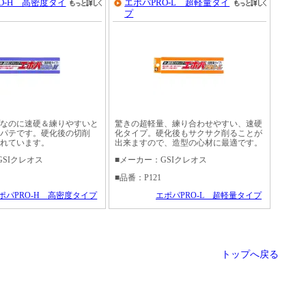
O-H 高密度タイ
エポパPRO-L 超軽量タイ
プ
なのに速硬＆練りやすいと
驚きの超軽量、練り合わせやすい、速硬
パテです。硬化後の切削
化タイプ。硬化後もサクサク削ることが
れています。
出来ますので、造型の心材に最適です。
GSIクレオス
■メーカー：GSIクレオス
■品番：P121
ポパPRO-H 高密度タイプ
エポパPRO-L 超軽量タイプ
トップへ戻る