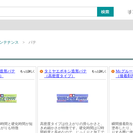
ン
レイアウト・ジオラマ類
工具・塗料・その他
ンテナンス
パテ
造形パテ
タミヤエポキシ造形パテ
Mr.グル
）
（高密度タイプ）
（接着剤
6時間と硬化時間が短
高密度タイプは仕上がりの滑らかさと、
瞬間接着剤を
上がりも特徴
きめ細かさが特徴です。硬化時間は12時
塗布したり、
間程度と長めなので、じっくりと加工で
りする際に使