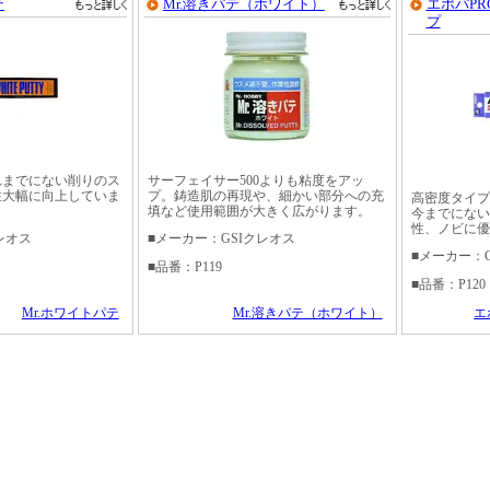
テ
Mr.溶きパテ（ホワイト）
エポパPR
プ
れまでにない削りのス
サーフェイサー500よりも粘度をアッ
性大幅に向上していま
プ。鋳造肌の再現や、細かい部分への充
高密度タイプ
填など使用範囲が大きく広がります。
今までにない
性、ノビに優
レオス
■メーカー：GSIクレオス
■メーカー：
■品番：P119
■品番：P120
Mr.ホワイトパテ
Mr.溶きパテ（ホワイト）
エ