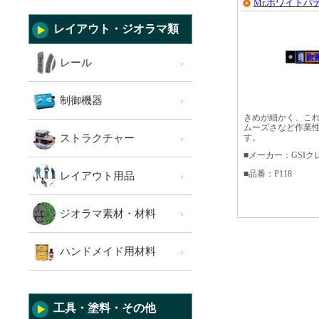
Mr.ホワイトパ
レイアウト・ジオラマ類
レール
制御機器
きめが細かく、こ
ムーズさなど作業
ストラクチャー
す。
■メーカー：GSIク
■品番：P118
レイアウト用品
ジオラマ素材・材料
ハンドメイド用材料
工具・塗料・その他